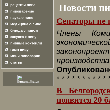
Новости пи
рецепты пива
пивоварение
наука о пиве
Сенаторы не 
медицина о пиве
блюда с пивом
Члены Ком
закуска к пиву
экономиче
пивные коктейли
законопроек
гимн пиву
мини пивоварни
производства
статьи
Опубликовано
* * * * * * * * * * 
В Белгородс
появится 20 