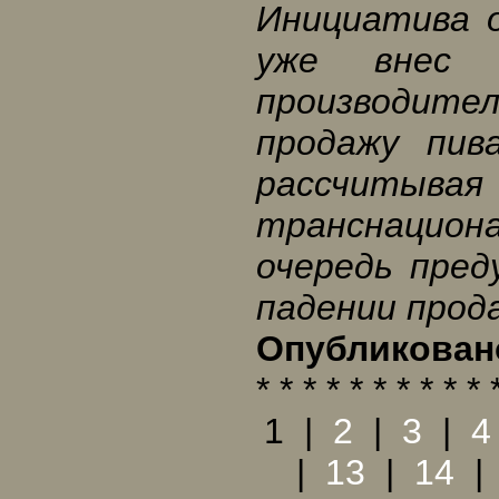
Инициатива 
уже внес 
производи
продажу пив
рассчитыв
транснацио
очередь пред
падении прод
Опубликовано
* * * * * * * * * * 
1
|
2
|
3
|
4
|
13
|
14