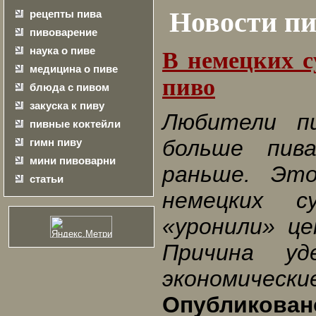
Новости пи
рецепты пива
пивоварение
наука о пиве
В немецких с
медицина о пиве
пиво
блюда с пивом
закуска к пиву
Любители п
пивные коктейли
больше пив
гимн пиву
мини пивоварни
раньше. Это
статьи
немецких с
«уронили» ц
Причина у
экономически
Опубликовано