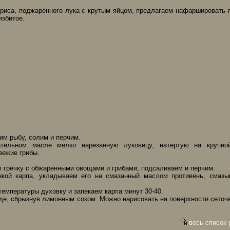
риса, поджаренного лука с крутым яйцом, предлагаем нафаршировать г
избитое.
им рыбу, солим и перчим.
тельном масле мелко нарезанную луковицу, натертую на крупной
вежие грибы.
гречку с обжаренными овощами и грибами, подсаливаем и перчим.
кой карпа, укладываем его на смазанный маслом противень, смазы
температуры духовку и запекаем карпа минут 30-40.
де, сбрызнув лимонным соком. Можно нарисовать на поверхности сеточк
весь список 