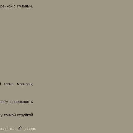
речкой с грибами.
 терке морковь,
ваем поверхность
у тонкой струйкой
рецептов
наверх