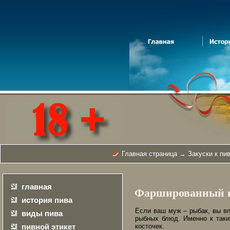
Главная страница
→
Закуски к пи
главная
Фаршированный 
история пива
Если ваш муж – рыбак, вы вп
виды пива
рыбных блюд. Именно к таки
пивной этикет
косточек.