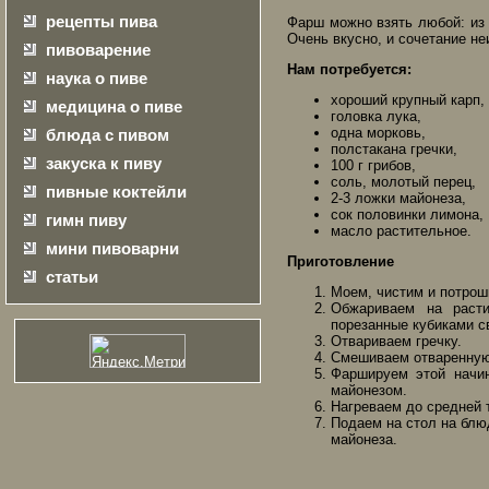
рецепты пива
Фарш можно взять любой: из 
Очень вкусно, и сочетание не
пивоварение
Нам потребуется:
наука о пиве
хороший крупный карп,
медицина о пиве
головка лука,
одна морковь,
блюда с пивом
полстакана гречки,
закуска к пиву
100 г грибов,
соль, молотый перец,
пивные коктейли
2-3 ложки майонеза,
сок половинки лимона,
гимн пиву
масло растительное.
мини пивоварни
Приготовление
статьи
Моем, чистим и потрош
Обжариваем на расти
порезанные кубиками с
Отвариваем гречку.
Смешиваем отваренную 
Фаршируем этой начин
майонезом.
Нагреваем до средней 
Подаем на стол на блю
майонеза.