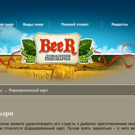
ву
→ Фаршированный карп
карп
олне можете удовлетворить его страсть к рыбалке приготовлением не
м относится фаршированный карп. Лучше взять зеркально – у него м