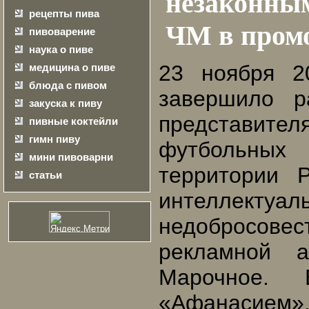
незаконны
рецепты пива
ЧМ в пром
пивоварение
наука о пиве
23 ноября 2
медицина о пиве
блюда с пивом
завершило р
закуска к пиву
представит
пивные коктейли
гимн пиву
футбольных 
мини пивоварни
территории 
статьи
интеллек
недобросовес
рекламной 
Марочное.
«Афанасием»