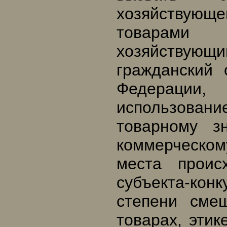
хозяйствующ
товарами 
хозяйствую
гражданский 
Федерации
использован
товарному з
коммерческо
места проис
субъекта-кон
степени сме
товарах, этик