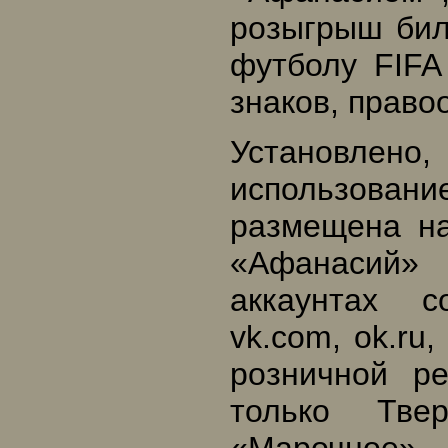
розыгрыш бил
футболу FIFA
знаков, право
Установлен
использован
размещена н
«Афанасий»
аккаунтах с
vk.com, ok.ru
розничной р
только Тве