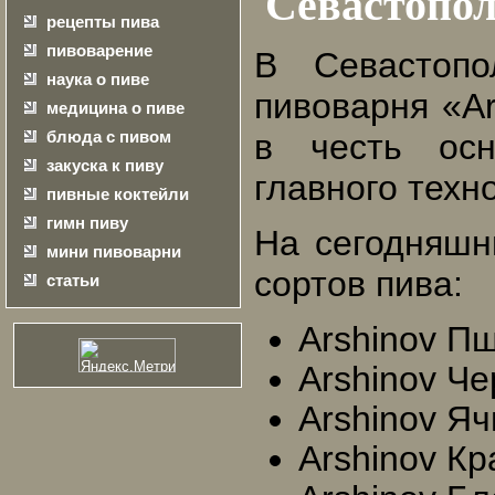
Севастопол
рецепты пива
пивоварение
В Севастопо
наука о пиве
пивоварня «Ar
медицина о пиве
блюда с пивом
в честь осн
закуска к пиву
главного техн
пивные коктейли
гимн пиву
На сегодняшн
мини пивоварни
сортов пива:
статьи
Arshinov П
Arshinov Ч
Arshinov Я
Arshinov К