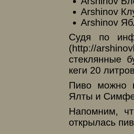
Arshinov Б
Arshinov К
Arshinov Я
Судя по инф
(http://arshi
стеклянные бу
кеги 20 литров
Пиво можно к
Ялты и Симфе
Напомним, ч
открылась пи